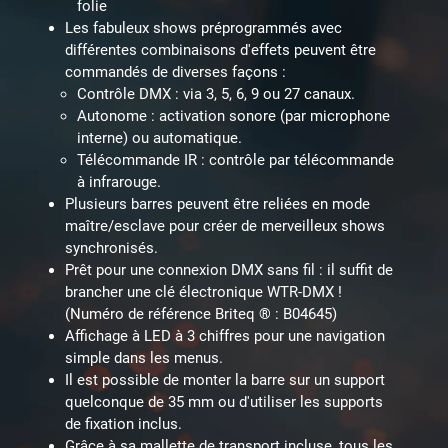
folie
Les fabuleux shows préprogrammés avec
différentes combinaisons d'effets peuvent être
commandés de diverses façons :
Contrôle DMX : via 3, 5, 6, 9 ou 27 canaux.
Autonome : activation sonore (par microphone
interne) ou automatique.
Télécommande IR : contrôle par télécommande
à infrarouge.
Plusieurs barres peuvent être reliées en mode
maître/esclave pour créer de merveilleux shows
synchronisés.
Prêt pour une connexion DMX sans fil : il suffit de
brancher une clé électronique WTR-DMX !
(Numéro de référence Briteq ® : B04645)
Affichage à LED à 3 chiffres pour une navigation
simple dans les menus.
Il est possible de monter la barre sur un support
quelconque de 35 mm ou d'utiliser les supports
de fixation inclus.
Grâce à sa mallette de transport incluse, tous les